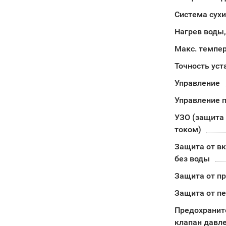
Система сух
Нагрев воды,
Макс. темпе
Точность уст
Управление
Управление п
УЗО (защита 
током)
Защита от в
без воды
Защита от п
Защита от п
Предохранит
клапан давл