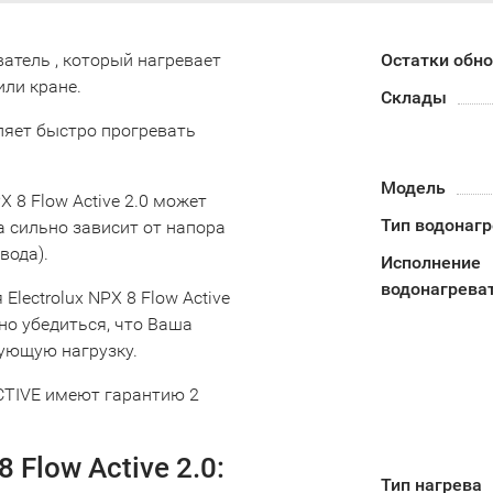
еватель , который нагревает
Остатки обн
или кране.
Склады
яет быстро прогревать
Модель
 8 Flow Active 2.0 может
Тип водонаг
а сильно зависит от напора
вода).
Исполнение
водонагрева
lectrolux NPX 8 Flow Active
но убедиться, что Ваша
вующую нагрузку.
ACTIVE имеют гарантию 2
 Flow Active 2.0:
Тип нагрева