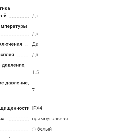
тика
тей
Да
емпературы
Да
ключения
Да
исплея
Да
 давление,
1.5
е давление,
7
ащищенности
IPX4
са
прямоугольная
белый