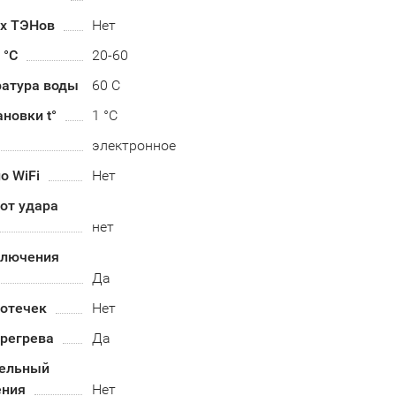
их ТЭНов
Нет
 °С
20-60
ратура воды
60 С
ановки t°
1 °C
электронное
о WiFi
Нет
от удара
нет
ключения
Да
ротечек
Нет
ерегрева
Да
ельный
ения
Нет