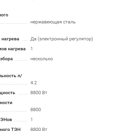
ного
нержавеющая сталь
 нагрева
Да (электронный регулятор)
мов нагрева
1
азбора
несколько
ьность л/
4.2
щность
8800 Вт
ности
8800
ТЭНов
1
ного ТЭН
8800 Вт