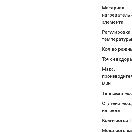
Материал
нагреватель
элемента
Регулировка
температуры
Кол-во режи
Точки водор
Макс.
производител
мин
Тепловая мо
Ступени мощ
нагрева
Количество 
Мощность од