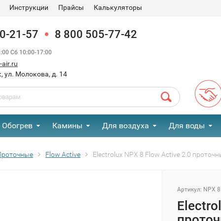
Инструкции
Прайсы
Калькуляторы
90-21-57
8 800 505-77-42
00 Сб 10:00-17:00
air.ru
, ул. Молокова, д. 14
Обогрев
Камины
Для воздуха
Для воды
Проточные
Flow Active
Electrolux NPX 8 Flow Active 2.0 прото
Артикул:
NPX 8 
Electro
проточ