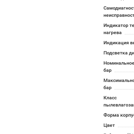
Самодиагнос
неисправнос
Индикатор т
нагрева
Индикация в
Подсветка д
Номинальное
бар
Максимально
бар
Класс
пылевлагоз
Форма корпу
Цвет